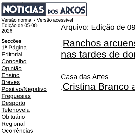
Versão normal
•
Versão acessível
Edição de 05-08-
Arquivo: Edição de 0
2026
Ranchos arcuens
Seccões
.
1ª Página
nas tardes de do
Editorial
Concelho
Opinião
Ensino
Casa das Artes
Breves
Cristina Branco 
.
Positivo/Negativo
Freguesias
Desporto
Telenovela
Obituário
Regional
Ocorrências