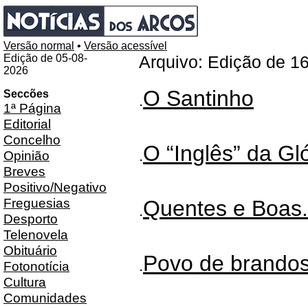
Versão normal
•
Versão acessível
Edição de 05-08-
Arquivo: Edição de 1
2026
O Santinho
Seccões
.
1ª Página
Editorial
Concelho
O “Inglês” da Gló
.
Opinião
Breves
Positivo/Negativo
Freguesias
Quentes e Boas.
.
Desporto
Telenovela
Obituário
Povo de brando
.
Fotonotícia
Cultura
Comunidades