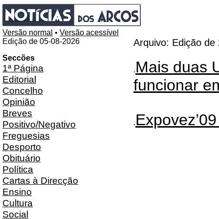
Versão normal
•
Versão acessível
Edição de 05-08-2026
Arquivo: Edição de
Seccões
Mais duas 
1ª Página
.
Editorial
funcionar e
Concelho
Opinião
Breves
Expovez’09
.
Positivo/Negativo
Freguesias
Desporto
Obituário
Política
Cartas à Direcção
Ensino
Cultura
Social