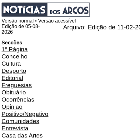
Versão normal
•
Versão acessível
Edição de 05-08-
Arquivo: Edição de 11-02-2
2026
Seccões
1ª Página
Concelho
Cultura
Desporto
Editorial
Freguesias
Obituário
Ocorrências
Opinião
Positivo/Negativo
Comunidades
Entrevista
Casa das Artes