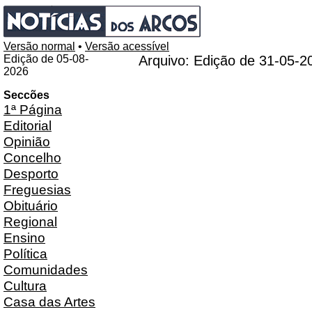
Versão normal
•
Versão acessível
Edição de 05-08-
Arquivo: Edição de 31-05-2
2026
Seccões
1ª Página
Editorial
Opinião
Concelho
Desporto
Freguesias
Obituário
Regional
Ensino
Política
Comunidades
Cultura
Casa das Artes