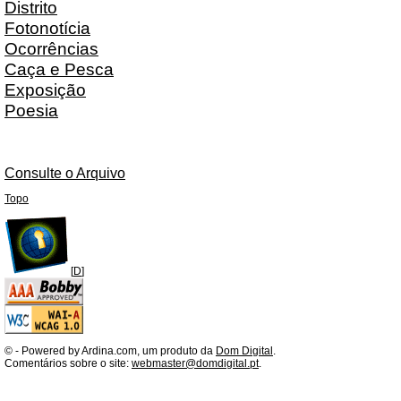
Distrito
Fotonotícia
Ocorrências
Caça e Pesca
Exposição
Poesia
Consulte o Arquivo
Topo
[
D
]
©
- Powered by Ardina.com, um produto da
Dom Digital
.
Comentários sobre o site:
webmaster@domdigital.pt
.