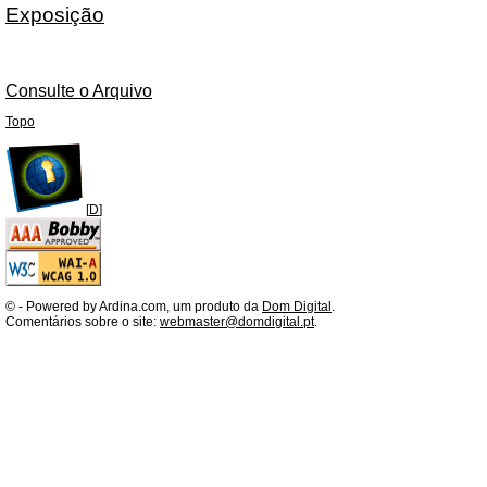
Exposição
Consulte o Arquivo
Topo
[
D
]
©
- Powered by Ardina.com, um produto da
Dom Digital
.
Comentários sobre o site:
webmaster@domdigital.pt
.