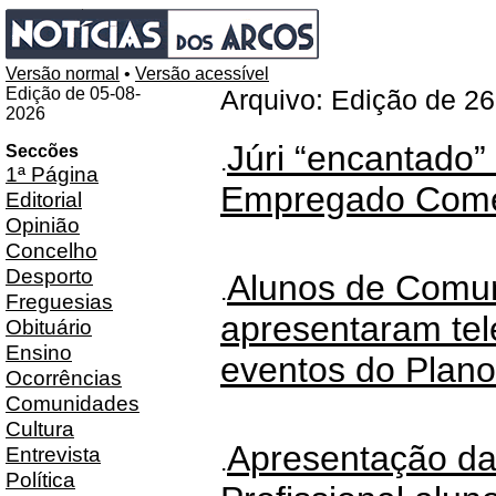
Versão normal
•
Versão acessível
Edição de 05-08-
Arquivo: Edição de 2
2026
Júri “encantado”
Seccões
.
1ª Página
Empregado Come
Editorial
Opinião
Concelho
Desporto
Alunos de Comun
.
Freguesias
apresentaram tel
Obituário
Ensino
eventos do Plano
Ocorrências
Comunidades
Cultura
Apresentação da
Entrevista
.
Política