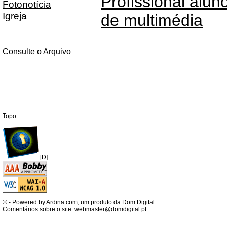
Profissional alun
Fotonotícia
Igreja
de multimédia
Consulte o Arquivo
Topo
[
D
]
©
- Powered by Ardina.com, um produto da
Dom Digital
.
Comentários sobre o site:
webmaster@domdigital.pt
.