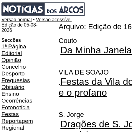
Versão normal
•
Versão acessível
Edição de 05-08-
Arquivo: Edição de 1
2026
Couto
Seccões
1ª Página
Da Minha Janela
.
Editorial
Opinião
Concelho
VILA DE SOAJO
Desporto
Festas da Vila d
Freguesias
.
Obituário
e o profano
Ensino
Ocorrências
Fotonotícia
Festas
S. Jorge
Reportagem
Dragões de S. Jo
.
Regional