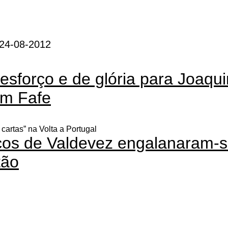
 24-08-2012
esforço e de glória para Joaqu
em Fafe
 cartas” na Volta a Portugal
cos de Valdevez engalanaram-s
tão