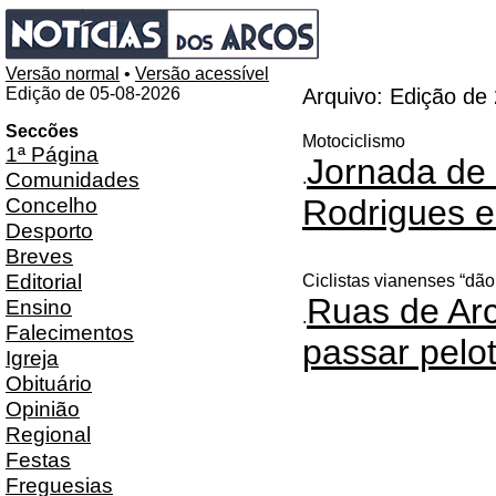
Versão normal
•
Versão acessível
Edição de 05-08-2026
Arquivo: Edição de
Seccões
Motociclismo
1ª Página
Jornada de 
Comunidades
.
Concelho
Rodrigues 
Desporto
Breves
Editorial
Ciclistas vianenses “dão
Ruas de Ar
Ensino
.
Falecimentos
passar pelo
Igreja
Obituário
Opinião
Regional
Festas
Freguesias