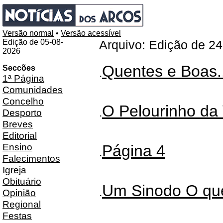
Versão normal
•
Versão acessível
Edição de 05-08-
Arquivo: Edição de 2
2026
Quentes e Boas..
Seccões
.
1ª Página
Comunidades
Concelho
O Pelourinho da 
.
Desporto
Breves
Editorial
Ensino
Página 4
.
Falecimentos
Igreja
Obituário
Um Sinodo O qu
.
Opinião
Regional
Festas