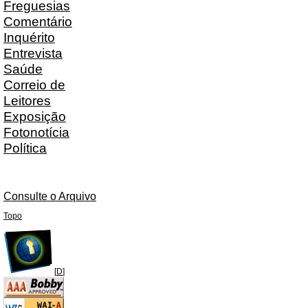
Freguesias
Comentário
Inquérito
Entrevista
Saúde
Correio de
Leitores
Exposição
Fotonotícia
Política
Consulte o Arquivo
Topo
[
D
]