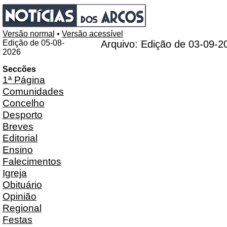
Versão normal
•
Versão acessível
Edição de 05-08-
Arquivo: Edição de 03-09-2
2026
Seccões
1ª Página
Comunidades
Concelho
Desporto
Breves
Editorial
Ensino
Falecimentos
Igreja
Obituário
Opinião
Regional
Festas