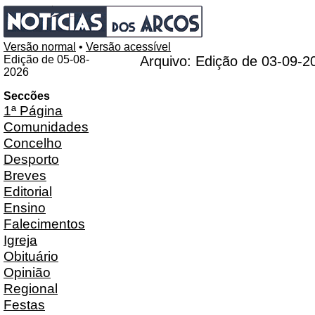
Versão normal
•
Versão acessível
Edição de 05-08-
Arquivo: Edição de 03-09-2
2026
Seccões
1ª Página
Comunidades
Concelho
Desporto
Breves
Editorial
Ensino
Falecimentos
Igreja
Obituário
Opinião
Regional
Festas