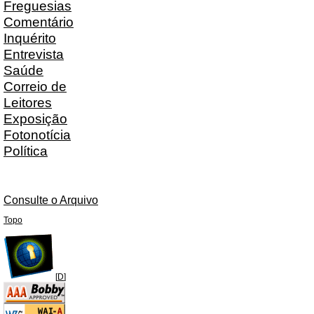
Freguesias
Comentário
Inquérito
Entrevista
Saúde
Correio de
Leitores
Exposição
Fotonotícia
Política
Consulte o Arquivo
Topo
[
D
]