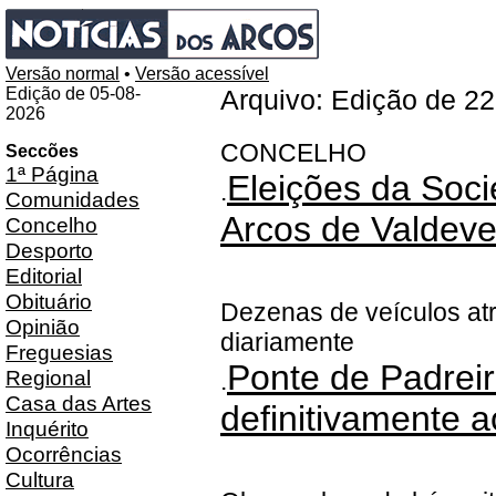
Versão normal
•
Versão acessível
Edição de 05-08-
Arquivo: Edição de 2
2026
CONCELHO
Seccões
1ª Página
Eleições da Soc
.
Comunidades
Arcos de Valdev
Concelho
Desporto
Editorial
Obituário
Dezenas de veículos at
Opinião
diariamente
Freguesias
Ponte de Padreir
Regional
.
Casa das Artes
definitivamente a
Inquérito
Ocorrências
Cultura