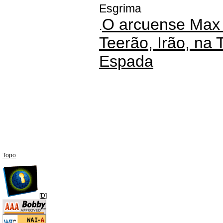
Esgrima
O arcuense Max
.
Teerão, Irão, na
Espada
Topo
[
D
]