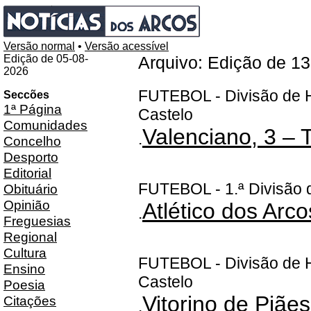
Versão normal
•
Versão acessível
Edição de 05-08-
Arquivo: Edição de 1
2026
FUTEBOL - Divisão de H
Seccões
1ª Página
Castelo
Comunidades
Valenciano, 3 – 
.
Concelho
Desporto
Editorial
FUTEBOL - 1.ª Divisão d
Obituário
Opinião
Atlético dos Arco
.
Freguesias
Regional
Cultura
FUTEBOL - Divisão de H
Ensino
Castelo
Poesia
Vitorino de Piães
Citações
.