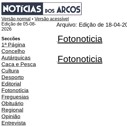
Versão normal
•
Versão acessível
Edição de 05-08-
Arquivo: Edição de 18-04-2
2026
Fotonoticia
Seccões
.
1ª Página
Concelho
Fotonoticia
Autárquicas
.
Caça e Pesca
Cultura
Desporto
Editorial
Fotonotícia
Freguesias
Obituário
Regional
Opinião
Entrevista