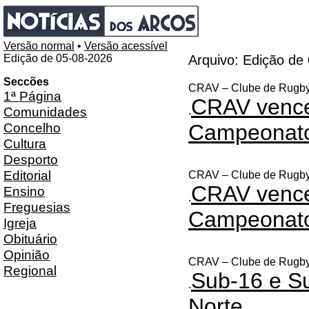
Versão normal
•
Versão acessível
Edição de 05-08-2026
Arquivo: Edição de
Seccões
CRAV – Clube de Rugby
1ª Página
CRAV vence
Comunidades
.
Concelho
Campeonato
Cultura
Desporto
Editorial
CRAV – Clube de Rugby
CRAV vence
Ensino
.
Freguesias
Campeonato
Igreja
Obituário
Opinião
CRAV – Clube de Rugby
Regional
Sub-16 e S
.
Norte