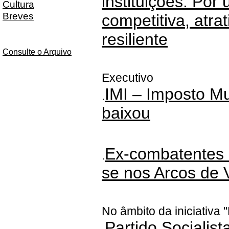
instituições: Por
Cultura
Breves
competitiva, atra
resiliente
Consulte o Arquivo
Executivo
IMI – Imposto Mu
.
baixou
Ex-combatentes 
.
se nos Arcos de 
No âmbito da iniciativa
Partido Socialis