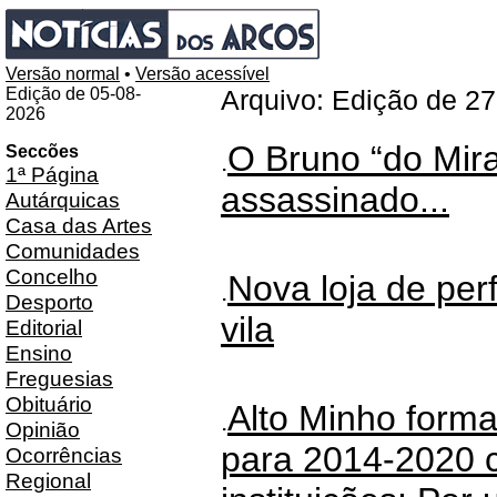
Versão normal
•
Versão acessível
Edição de 05-08-
Arquivo: Edição de 2
2026
O Bruno “do Mira
Seccões
.
1ª Página
assassinado...
Autárquicas
Casa das Artes
Comunidades
Concelho
Nova loja de per
.
Desporto
vila
Editorial
Ensino
Freguesias
Obituário
Alto Minho formal
.
Opinião
para 2014-2020 
Ocorrências
Regional