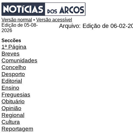
Versão normal
•
Versão acessível
Edição de 05-08-
Arquivo: Edição de 06-02-2
2026
Seccões
1ª Página
Breves
Comunidades
Concelho
Desporto
Editorial
Ensino
Freguesias
Obituário
Opinião
Regional
Cultura
Reportagem