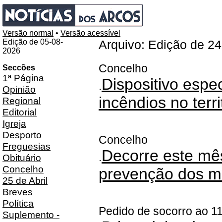
Versão normal
•
Versão acessível
Edição de 05-08-
Arquivo: Edição de 2
2026
Concelho
Seccões
1ª Página
Dispositivo espe
.
Opinião
incêndios no terri
Regional
Editorial
Igreja
Desporto
Concelho
Freguesias
Decorre este m
.
Obituário
Concelho
prevenção dos ma
25 de Abril
Breves
Política
Pedido de socorro ao 1
Suplemento -