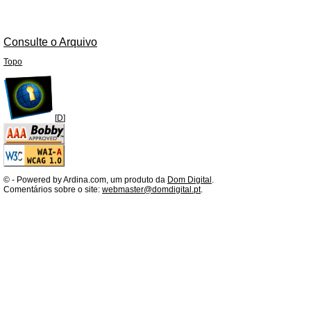
Consulte o Arquivo
Topo
[
D
]
©
- Powered by Ardina.com, um produto da
Dom Digital
.
Comentários sobre o site:
webmaster@domdigital.pt
.