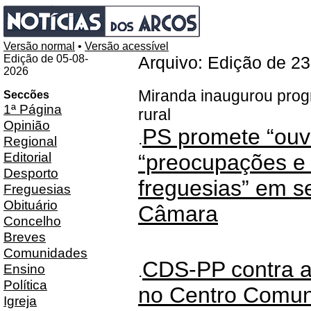
Versão normal
•
Versão acessível
Edição de 05-08-
Arquivo: Edição de 2
2026
Miranda inaugurou prog
Seccões
1ª Página
rural
Opinião
PS promete “ouvi
.
Regional
Editorial
“preocupações e
Desporto
freguesias” em s
Freguesias
Obituário
Câmara
Concelho
Breves
Comunidades
CDS-PP contra 
Ensino
.
Política
no Centro Comuni
Igreja