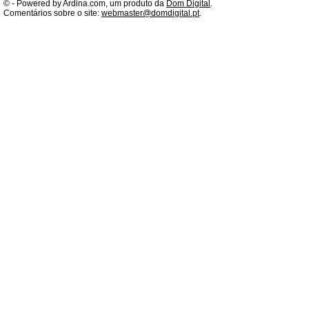
©
- Powered by Ardina.com, um produto da
Dom Digital
.
Comentários sobre o site:
webmaster@domdigital.pt
.