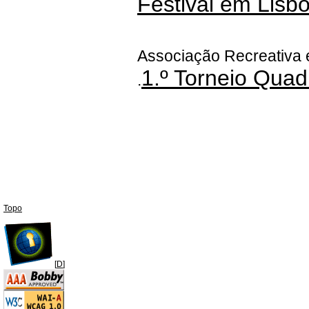
Festival em Lisb
Associação Recreativa 
1.º Torneio Quad
.
Topo
[
D
]