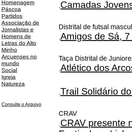
Homenagem
Camadas Joven
.
Páscoa
Partidos
Associação de
Distrital de futsal mascu
Jornalistas e
Amigos de Sá, 7 
Homens de
.
Letras do Alto
Minho
Arcuenses no
Taça Distrital de Junior
mundo
Atlético dos Arco
.
Social
Igreja
Natureza
Trail Solidário d
.
Consulte o Arquivo
CRAV
CRAV presente 
.