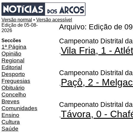
Versão normal
•
Versão acessível
Edição de 05-08-
Arquivo: Edição de 0
2026
Campeonato Distrital da
Seccões
1ª Página
Vila Fria, 1 - Atlé
.
Opinião
Regional
Editorial
Campeonato Distrital da
Desporto
Paçô, 2 - Melgac
Freguesias
.
Obituário
Concelho
Breves
Campeonato Distrital da
Comunidades
Távora, 0 - Chaf
.
Ensino
Cultura
Saúde