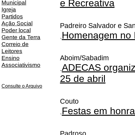
e Recreativa
Municipal
Igreja
Partidos
Ação Social
Padreiro Salvador e San
Poder local
Homenagem no 
.
Gente da Terra
Correio de
Leitores
Aboim/Sabadim
Ensino
Associativismo
ADECAS organizo
.
25 de abril
Consulte o Arquivo
Couto
Festas em honra
.
Padroso