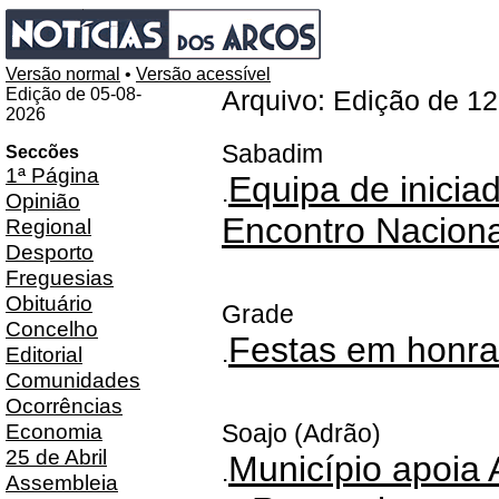
Versão normal
•
Versão acessível
Edição de 05-08-
Arquivo: Edição de 1
2026
Sabadim
Seccões
1ª Página
Equipa de iniciad
.
Opinião
Encontro Nacion
Regional
Desporto
Freguesias
Obituário
Grade
Concelho
Festas em honra
.
Editorial
Comunidades
Ocorrências
Economia
Soajo (Adrão)
25 de Abril
Município apoia 
.
Assembleia