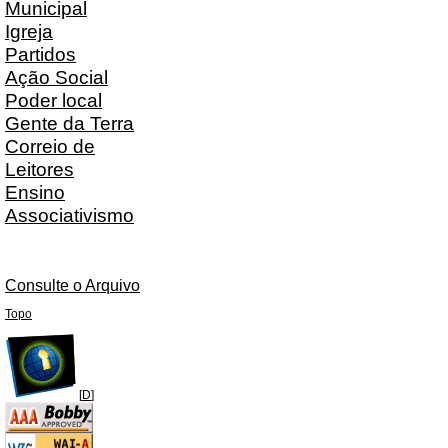
Municipal
Igreja
Partidos
Ação Social
Poder local
Gente da Terra
Correio de
Leitores
Ensino
Associativismo
Consulte o Arquivo
Topo
[
D
]