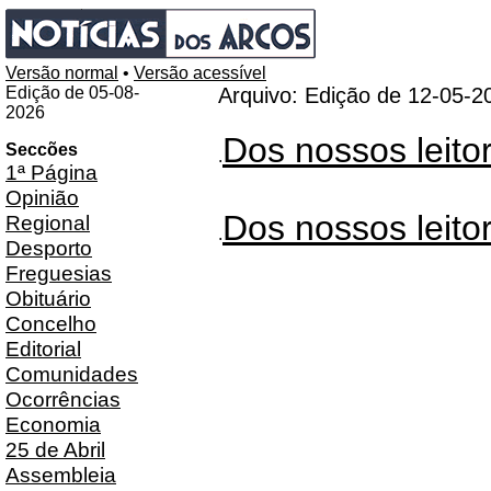
Versão normal
•
Versão acessível
Edição de 05-08-
Arquivo: Edição de 12-05-2
2026
Dos nossos leito
Seccões
.
1ª Página
Opinião
Dos nossos leito
Regional
.
Desporto
Freguesias
Obituário
Concelho
Editorial
Comunidades
Ocorrências
Economia
25 de Abril
Assembleia