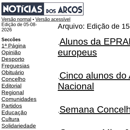
Versão normal
•
Versão acessível
Edição de 05-08-
Arquivo: Edição de 1
2026
Alunos da EPRA
Seccões
.
1ª Página
europeus
Opinião
Desporto
Freguesias
Obituário
Cinco alunos do
.
Concelho
Nacional
Editorial
Regional
Comunidades
Partidos
Semana Concelhi
.
Educação
Cultura
Solidariedade