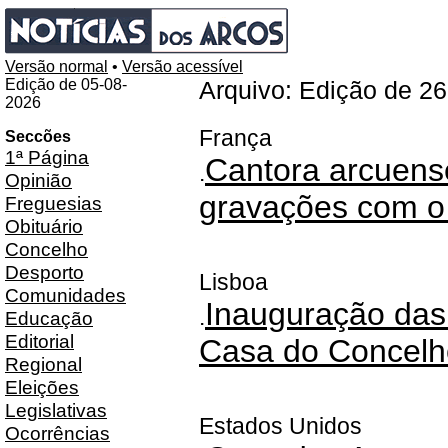
Versão normal
•
Versão acessível
Edição de 05-08-
Arquivo: Edição de 2
2026
França
Seccões
1ª Página
Cantora arcuense
.
Opinião
gravações com o 
Freguesias
Obituário
Concelho
Desporto
Lisboa
Comunidades
Inauguração das
.
Educação
Editorial
Casa do Concelh
Regional
Eleições
Legislativas
Estados Unidos
Ocorrências