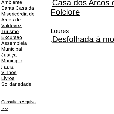
Casa dos Arcos o
Ambiente
.
Santa Casa da
Folclore
Misericórdia de
Arcos de
Valdevez
Loures
Turismo
Excursão
Desfolhada à m
.
Assembleia
Municipal
Justiça
Município
Igreja
Vinhos
Livros
Solidariedade
Consulte o Arquivo
Topo