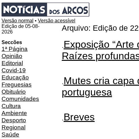
Versão normal
•
Versão acessível
Edição de 05-08-
Arquivo: Edição de 2
2026
Exposição “Arte 
Seccões
.
1ª Página
Raízes profundas
Opinião
Editorial
Covid-19
Educação
Mutes cria capa
.
Freguesias
portuguesa
Obituário
Comunidades
Cultura
Ambiente
Breves
.
Desporto
Regional
Saúde