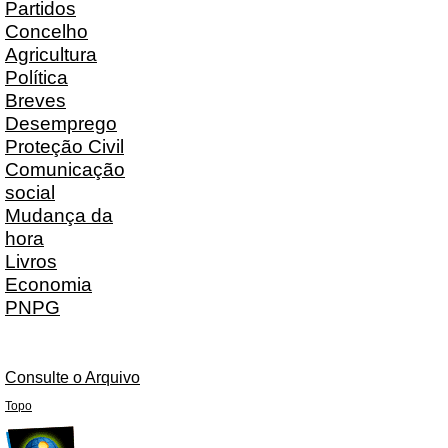
Partidos
Concelho
Agricultura
Política
Breves
Desemprego
Proteção Civil
Comunicação
social
Mudança da
hora
Livros
Economia
PNPG
Consulte o Arquivo
Topo