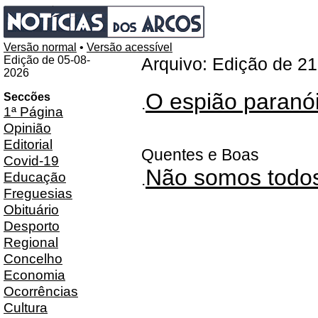
Versão normal
•
Versão acessível
Edição de 05-08-
Arquivo: Edição de 2
2026
O espião paranói
Seccões
.
1ª Página
Opinião
Editorial
Quentes e Boas
Covid-19
Não somos todos 
Educação
.
Freguesias
Obituário
Desporto
Regional
Concelho
Economia
Ocorrências
Cultura