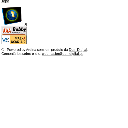
Topo
[
D
]
©
- Powered by Ardina.com, um produto da
Dom Digital
.
Comentários sobre o site:
webmaster@domdigital.pt
.