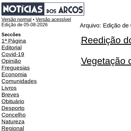
Versão normal
•
Versão acessível
Edição de 05-08-2026
Arquivo: Edição de
Seccões
Reedição 
1ª Página
.
Editorial
Covid-19
Vegetação c
Opinião
.
Freguesias
Economia
Comunidades
Livros
Breves
Obituário
Desporto
Concelho
Natureza
Regional