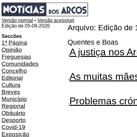
Versão normal
•
Versão acessível
Edição de 05-08-2026
Arquivo: Edição de
Seccões
Quentes e Boas
1ª Página
Opinião
A justiça nos 
.
Freguesias
Comunidades
Concelho
As muitas mãe
.
Editorial
Cultura
Breves
Município
Problemas crón
.
Regional
Obituário
Desporto
Covid-19
Exposição