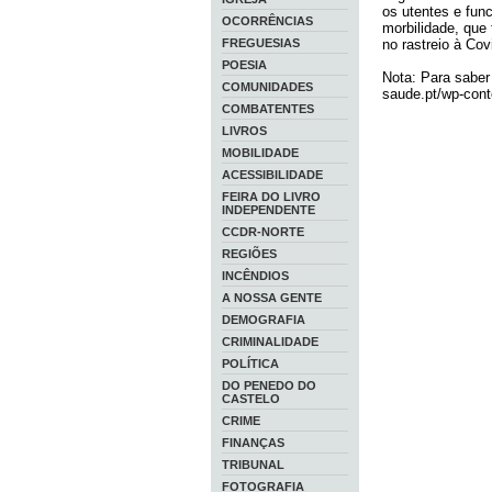
os utentes e fun
OCORRÊNCIAS
morbilidade, que 
FREGUESIAS
no rastreio à Co
POESIA
Nota: Para saber 
COMUNIDADES
saude.pt/wp-con
COMBATENTES
LIVROS
MOBILIDADE
ACESSIBILIDADE
FEIRA DO LIVRO
INDEPENDENTE
CCDR-NORTE
REGIÕES
INCÊNDIOS
A NOSSA GENTE
DEMOGRAFIA
CRIMINALIDADE
POLÍTICA
DO PENEDO DO
CASTELO
CRIME
FINANÇAS
TRIBUNAL
FOTOGRAFIA