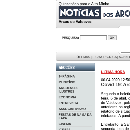
Quinzenário para o Alto Minho
Arcos de Valdevez
PESQUISA:
ÚLTIMAS
|
FICHA TÉCNICA
|
AGEND
ÚLTIMA HORA
1ª PÁGINA
06-04-2020 12:56
MUNICÍPIO
Covid-19: Ar
ARCUENSES
ILUSTRES
Segundo o boleti
ECONOMIA
feira, 6 de abril
de Valdevez, pel
ENTREVISTA
anteriores os reg
ASSOCIATIVISMO
relatório de sit
FESTAS DE N.ª S.ª DA
infetados. A pan
LAPA
CINEMA
Entretanto, a Sa
segunda-feira de
IGREJA