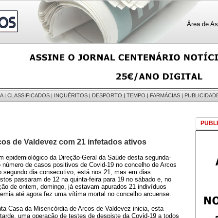
Área de As
A
|
CLASSIFICADOS
|
INQUÉRITOS
|
DESPORTO
|
TEMPO
|
FARMÁCIAS
|
PUBLICIDAD
PUBL
cos de Valdevez com 21 infetados ativos
m epidemiológico da Direção-Geral da Saúde desta segunda-
, o número de casos positivos de Covid-19 no concelho de Arcos
o segundo dia consecutivo, está nos 21, mas em dias
istos passaram de 12 na quinta-feira para 19 no sábado e, no
uação de ontem, domingo, já estavam apurados 21 indivíduos
demia até agora fez uma vítima mortal no concelho arcuense.
nta Casa da Misericórdia de Arcos de Valdevez inicia, esta
 tarde, uma operação de testes de despiste da Covid-19 a todos