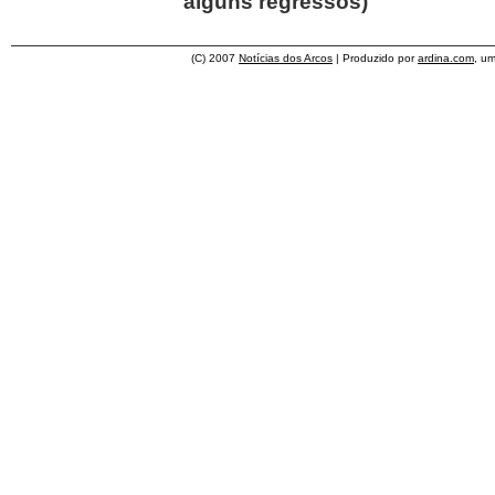
alguns regressos)
(C) 2007
Notícias dos Arcos
| Produzido por
ardina.com
, u