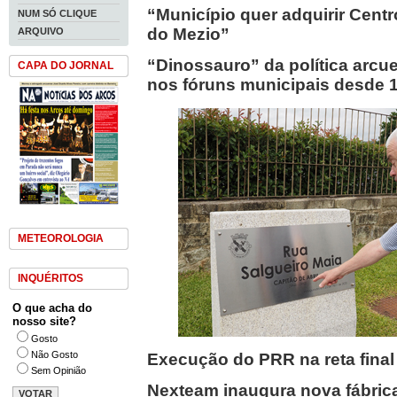
“Município quer adquirir Centr
NUM SÓ CLIQUE
do Mezio”
ARQUIVO
“Dinossauro” da política arcu
CAPA DO JORNAL
nos fóruns municipais desde 
METEOROLOGIA
INQUÉRITOS
O que acha do
nosso site?
Gosto
Não Gosto
Execução do PRR na reta final
Sem Opinião
Nexteam inaugura nova fábrica 