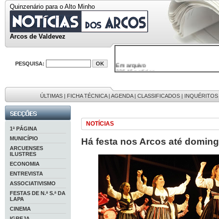
Quinzenário para o Alto Minho
Arcos de Valdevez
Em arquivo
PESQUISA:
32646 notícias
38119 fotos
595 edições
9886 mensagens
201 registos
ÚLTIMAS
|
FICHA TÉCNICA
|
AGENDA
|
CLASSIFICADOS
|
INQUÉRITOS
NOTÍCIAS
1ª PÁGINA
MUNICÍPIO
Há festa nos Arcos até domin
ARCUENSES
ILUSTRES
ECONOMIA
ENTREVISTA
ASSOCIATIVISMO
FESTAS DE N.ª S.ª DA
LAPA
CINEMA
IGREJA