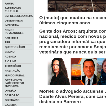
FAUNA
PATRIMÓNIO
CULTURAL
EMPREENDEDORISMO
O (muito) que mudou na soci
DESEMPREGO
últimos cinquenta anos
INDÚSTRIA
NOVOS
Gente dos Arcos: arquiteta c
POVOADORES
nacional, médico com novos p
AMBIENTE
programadora informática que 
PRR
remotamente por amor a Soajo
QUESTIONÁRIO
veterinária que nunca quis ser
ENSINO
AGENDA
RIO LIMA
TERRITÓRIO
HABITAÇÃO
MUNDO RURAL
ORÇAMENTO
PARTICIPATIVO
MUNICIPAL
Morreu o advogado arcuense 
OPINIÃO
DESPORTO
Duarte Alves Pereira, com carr
OBITUÁRIO
distinta no Barreiro
GALERIA