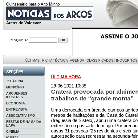
Quinzenário para o Alto Minho
Arcos de Valdevez
PESQUISA:
ÚLTIMAS
|
FICHA TÉCNICA
|
AGENDA
|
CLASSIFICADOS
|
INQUÉRITOS
ÚLTIMA HORA
1ª PÁGINA
29-06-2021 10:38
MUNICÍPIO
Cratera provocada por aluiment
ARCUENSES
ILUSTRES
trabalhos de “grande monta”
ECONOMIA
Uma derrocada em área de campos agríco
ENTREVISTA
metros de habitações e da ‘Casa do Castelo’
ASSOCIATIVISMO
(freguesia de Sistelo), abriu uma cratera 
FESTAS DE N.ª S.ª DA
extensão no passado domingo. Por precauç
LAPA
casas 31 pessoas (25 residentes e seis tur
CINEMA
autorização para regressar na segunda-fei
IGREJA