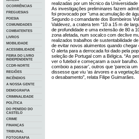
realizadas por um técnico da Universidade
OCORRÊNCIAS
As investigações preliminares fazem admiti
FREGUESIAS
foi provocado por "uma acumulação de águ
POESIA
Segundo o comandante dos Bombeiros Volu
Valdevez, a cratera tem “10 a 15 m de larg
COMUNIDADES
de profundidade e uma extensão de 80 a 100
COMBATENTES
zona afetada, num socalco com declive mui
LIVROS
realizados trabalhos de sustentabilidade d
MOBILIDADE
de evitar novos aluimentos quando chegar 
ACESSIBILIDADE
O alerta para a derrocada foi dado pela po
seleção de Portugal com a Bélgica. “As p
FEIRA DO LIVRO
INDEPENDENTE
ver o futebol e começaram a ouvir barulho
CCDR-NORTE
comboio a passar’, outros que ‘parecia um
dissesse que viu ‘as árvores e a vegetação
REGIÕES
o desabamento”, relata Filipe Guimarães.
INCÊNDIOS
A NOSSA GENTE
DEMOGRAFIA
CRIMINALIDADE
POLÍTICA
DO PENEDO DO
CASTELO
CRIME
FINANÇAS
TRIBUNAL
FOTOGRAFIA