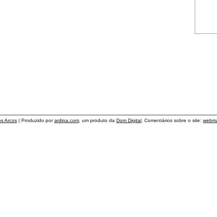
os Arcos
| Produzido por
ardina.com
, um produto da
Dom Digital
. Comentários sobre o site:
webma