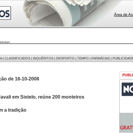
Área de As
rquivo
 notícias
 fotos
edições
 mensagens
A
|
CLASSIFICADOS
|
INQUÉRITOS
|
DESPORTO
|
TEMPO
|
FARMÁCIAS
|
PUBLICIDAD
egistos
PUBL
ção de 16-10-2008
avali em Sistelo, reúne 200 monteiros
 a tradição