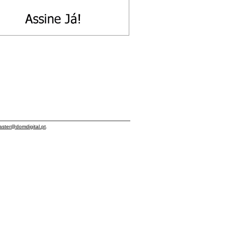
ster@domdigital.pt
.