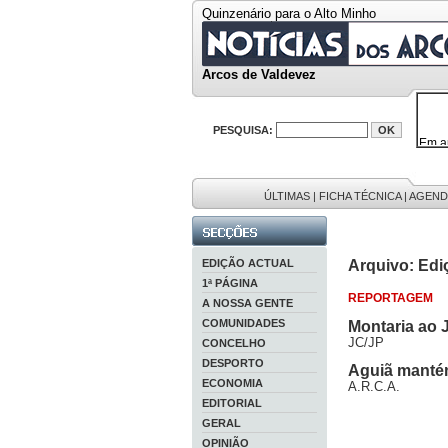
Quinzenário para o Alto Minho
Arcos de Valdevez
PESQUISA:
Em a
32646
38119
595 
9886
ÚLTIMAS
|
FICHA TÉCNICA
|
AGEND
201 r
EDIÇÃO ACTUAL
Arquivo: Edi
1ª PÁGINA
REPORTAGEM
A NOSSA GENTE
COMUNIDADES
Montaria ao J
JC/JP
CONCELHO
DESPORTO
Aguiã mantém
ECONOMIA
A.R.C.A.
EDITORIAL
GERAL
OPINIÃO