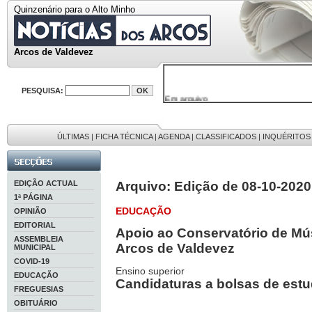
Quinzenário para o Alto Minho
Arcos de Valdevez
PESQUISA:
Em arquivo
32646 notícias
38119 fotos
595 edições
9886 mensagens
ÚLTIMAS
|
FICHA TÉCNICA
|
AGENDA
|
CLASSIFICADOS
|
INQUÉRITOS
201 registos
EDIÇÃO ACTUAL
Arquivo: Edição de 08-10-2020
1ª PÁGINA
EDUCAÇÃO
OPINIÃO
EDITORIAL
Apoio ao Conservatório de Mú
ASSEMBLEIA
Arcos de Valdevez
MUNICIPAL
COVID-19
Ensino superior
EDUCAÇÃO
Candidaturas a bolsas de est
FREGUESIAS
OBITUÁRIO