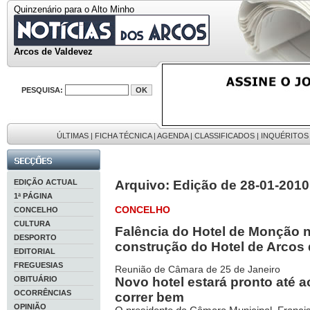
Quinzenário para o Alto Minho
Arcos de Valdevez
PESQUISA:
ÚLTIMAS
|
FICHA TÉCNICA
|
AGENDA
|
CLASSIFICADOS
|
INQUÉRITOS
EDIÇÃO ACTUAL
Arquivo: Edição de 28-01-2010
1ª PÁGINA
CONCELHO
CONCELHO
CULTURA
Falência do Hotel de Monção n
DESPORTO
construção do Hotel de Arcos
EDITORIAL
FREGUESIAS
Reunião de Câmara de 25 de Janeiro
OBITUÁRIO
Novo hotel estará pronto até a
OCORRÊNCIAS
correr bem
OPINIÃO