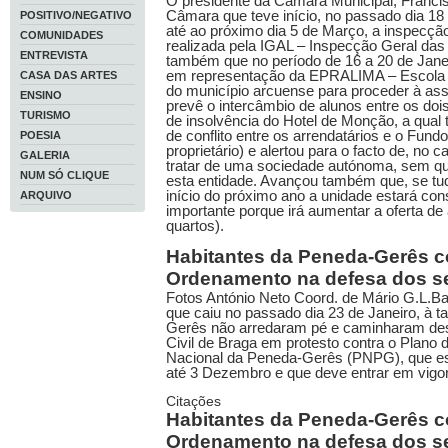
O presidente da Câmara Municipal, Franci
Câmara que teve início, no passado dia 18 
POSITIVO/NEGATIVO
até ao próximo dia 5 de Março, a inspecção
COMUNIDADES
realizada pela IGAL – Inspecção Geral das
ENTREVISTA
também que no período de 16 a 20 de Jan
em representação da EPRALIMA – Escola Pr
CASA DAS ARTES
do município arcuense para proceder à ass
ENSINO
prevê o intercâmbio de alunos entre os doi
TURISMO
de insolvência do Hotel de Monção, a qual
de conflito entre os arrendatários e o Fund
POESIA
proprietário) e alertou para o facto de, no
GALERIA
tratar de uma sociedade autónoma, sem qu
NUM SÓ CLIQUE
esta entidade. Avançou também que, se tud
início do próximo ano a unidade estará con
ARQUIVO
importante porque irá aumentar a oferta de
quartos).
Habitantes da Peneda-Gerês c
Ordenamento na defesa dos se
Fotos António Neto Coord. de Mário G.L.Ba
que caiu no passado dia 23 de Janeiro, à t
Gerês não arredaram pé e caminharam des
Civil de Braga em protesto contra o Plan
Nacional da Peneda-Gerês (PNPG), que es
até 3 Dezembro e que deve entrar em vigor
Citações
Habitantes da Peneda-Gerês c
Ordenamento na defesa dos se