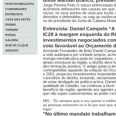
disse Manuel Branco, presiden
POSITIVO/NEGATIVO
Jorge Pereira Pinto O nosso entrevistado 
acérrimos defensores das causas em que a
COMUNIDADES
vezes, os seus pontos de vista aos locais 
ENTREVISTA
dirimidos e defendidos, ou seja às instânci
CASA DAS ARTES
se do presidente da Junta de Cabana Maio
ENSINO
Entrevista: Daniel Campelo “A 
TURISMO
IC28 à margem esquerda do Ri
POESIA
investimentos negociados com
GALERIA
voto favorável ao Orçamento 
NUM SÓ CLIQUE
Armando Fernandes de Brito Daniel Campe
ARQUIVO
a vida autárquica por vontade própria, acr
energia reivindicativa pode ter seguidores
atraso estrutural da região, o distrito deve
discriminação positiva. O antigo autarca l
contrapartidas aquando da votação do Or
e 2001, propiciou investimentos importante
concelhos do distrito, incluindo, obviamen
de estar desligado da política activa, Dani
qualidade de cidadão, vai continuar a fazer
benefício da região, apelando aos agentes p
que não sejam subservientes ao poder cent
MEI - "Eu sempre quis e vou querer o melho
as pessoas merecem-no e foi por isso que a
lugar"
"No último mandato trabalham