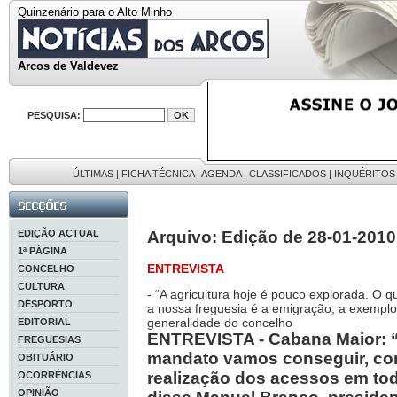
Quinzenário para o Alto Minho
Arcos de Valdevez
PESQUISA:
ÚLTIMAS
|
FICHA TÉCNICA
|
AGENDA
|
CLASSIFICADOS
|
INQUÉRITOS
EDIÇÃO ACTUAL
Arquivo: Edição de 28-01-2010
1ª PÁGINA
ENTREVISTA
CONCELHO
CULTURA
- “A agricultura hoje é pouco explorada. O q
DESPORTO
a nossa freguesia é a emigração, a exempl
generalidade do concelho
EDITORIAL
ENTREVISTA - Cabana Maior: “
FREGUESIAS
mandato vamos conseguir, com
OBITUÁRIO
realização dos acessos em tod
OCORRÊNCIAS
OPINIÃO