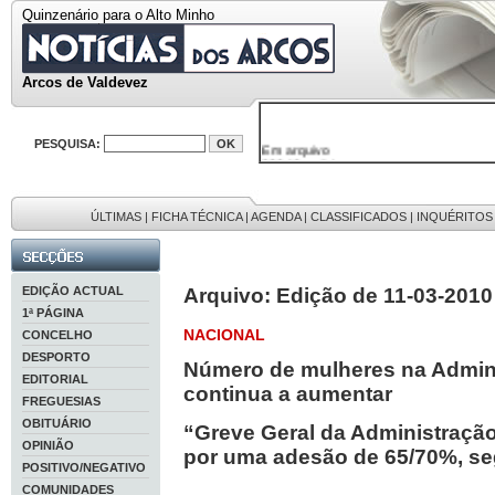
Quinzenário para o Alto Minho
Arcos de Valdevez
Em arquivo
PESQUISA:
32646 notícias
38119 fotos
595 edições
9886 mensagens
ÚLTIMAS
|
FICHA TÉCNICA
|
AGENDA
|
CLASSIFICADOS
|
INQUÉRITOS
201 registos
EDIÇÃO ACTUAL
Arquivo: Edição de 11-03-2010
1ª PÁGINA
NACIONAL
CONCELHO
DESPORTO
Número de mulheres na Admini
EDITORIAL
continua a aumentar
FREGUESIAS
OBITUÁRIO
“Greve Geral da Administração
OPINIÃO
por uma adesão de 65/70%, s
POSITIVO/NEGATIVO
COMUNIDADES