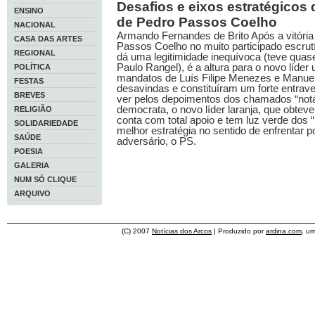
Desafios e eixos estratégicos
ENSINO
de Pedro Passos Coelho
NACIONAL
Armando Fernandes de Brito Após a vitória
CASA DAS ARTES
Passos Coelho no muito participado escrutín
REGIONAL
dá uma legitimidade inequívoca (teve quas
Paulo Rangel), é a altura para o novo líder 
POLÍTICA
mandatos de Luís Filipe Menezes e Manuel
FESTAS
desavindas e constituíram um forte entrave
BREVES
ver pelos depoimentos dos chamados “notáv
democrata, o novo líder laranja, que obteve
RELIGIÃO
conta com total apoio e tem luz verde dos “
SOLIDARIEDADE
melhor estratégia no sentido de enfrentar p
SAÚDE
adversário, o PS.
POESIA
GALERIA
NUM SÓ CLIQUE
ARQUIVO
(C) 2007
Notícias dos Arcos
| Produzido por
ardina.com
, u