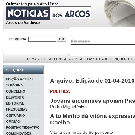
Quinzenário para o Alto Minho
Arcos de Valdevez
PESQUISA:
Em arquivo
32646 notícias
38119 fotos
595 edições
9886 mensagens
ÚLTIMAS
|
FICHA TÉCNICA
|
AGENDA
|
CLASSIFICADOS
|
INQUÉRITOS
201 registos
EDIÇÃO ACTUAL
Arquivo: Edição de 01-04-2010
1ª PÁGINA
POLÍTICA
CONCELHO
DESPORTO
Jovens arcuenses apoiam Pa
EDITORIAL
Pedro Miguel Silva
FREGUESIAS
Alto Minho dá vitória express
OBITUÁRIO
Coelho
OPINIÃO
POSITIVO/NEGATIVO
Vitória com mais de 60 por cento
COMUNIDADES