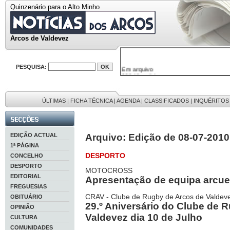
Quinzenário para o Alto Minho
Arcos de Valdevez
Em arquivo
PESQUISA:
32646 notícias
38119 fotos
595 edições
9886 mensagens
ÚLTIMAS
|
FICHA TÉCNICA
|
AGENDA
|
CLASSIFICADOS
|
INQUÉRITOS
201 registos
EDIÇÃO ACTUAL
Arquivo: Edição de 08-07-2010
1ª PÁGINA
DESPORTO
CONCELHO
DESPORTO
MOTOCROSS
EDITORIAL
Apresentação de equipa arcu
FREGUESIAS
CRAV - Clube de Rugby de Arcos de Valdev
OBITUÁRIO
29.º Aniversário do Clube de 
OPINIÃO
Valdevez dia 10 de Julho
CULTURA
COMUNIDADES