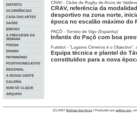
CRAV - Clube de Rugby de Arcos de Valdev
DISTRITO
CRAV, referência da modalida
OCORRÊNCIAS
desportivo na zona norte, inic
CASA DAS ARTES
época no escalão máximo do 
SAÚDE
BREVES
PAÇÔ - Torneio de Vigo (Espanha)
A FREGUESIA DA
Infantis do Paçô com boa pre
SEMANA
POESIA
Futebol - "Lugares Cimeiros é o Objectivo", 
ENSINO
Equipa técnica e plantel do Tá
PATRIMÓNIO
constituídos para a nova époc
POSITIVO/NEGATIVO
REGIONAL
A NOSSA GENTE
GALERIA
NUM SÓ CLIQUE
ARQUIVO
(C) 2007
Notícias dos Arcos
| Produzido por
ardina.com
, u