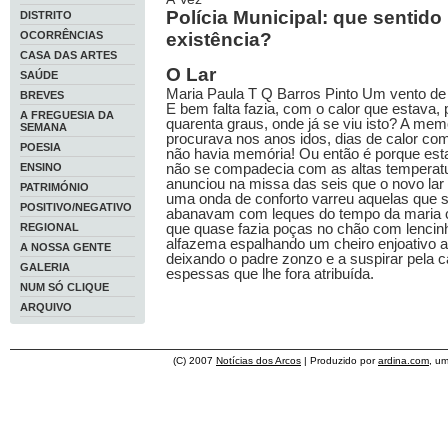
Polícia Municipal: que sentido
DISTRITO
OCORRÊNCIAS
existência?
CASA DAS ARTES
O Lar
SAÚDE
Maria Paula T Q Barros Pinto Um vento de 
BREVES
E bem falta fazia, com o calor que estava,
A FREGUESIA DA
quarenta graus, onde já se viu isto? A mem
SEMANA
procurava nos anos idos, dias de calor co
POESIA
não havia memória! Ou então é porque es
não se compadecia com as altas temperatu
ENSINO
anunciou na missa das seis que o novo lar 
PATRIMÓNIO
uma onda de conforto varreu aquelas que 
POSITIVO/NEGATIVO
abanavam com leques do tempo da maria 
que quase fazia poças no chão com lencin
REGIONAL
alfazema espalhando um cheiro enjoativo 
A NOSSA GENTE
deixando o padre zonzo e a suspirar pela 
GALERIA
espessas que lhe fora atribuída.
NUM SÓ CLIQUE
ARQUIVO
(C) 2007
Notícias dos Arcos
| Produzido por
ardina.com
, u