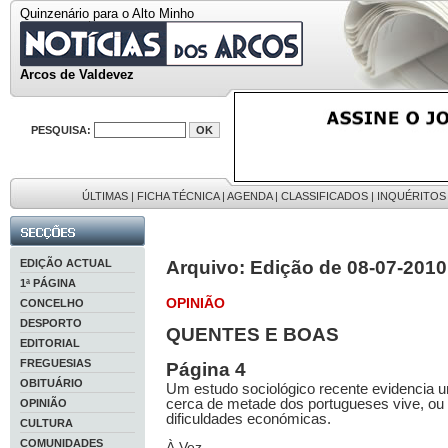
Quinzenário para o Alto Minho
Arcos de Valdevez
PESQUISA:
ÚLTIMAS
|
FICHA TÉCNICA
|
AGENDA
|
CLASSIFICADOS
|
INQUÉRITOS
EDIÇÃO ACTUAL
Arquivo: Edição de 08-07-2010
1ª PÁGINA
OPINIÃO
CONCELHO
DESPORTO
QUENTES E BOAS
EDITORIAL
FREGUESIAS
Página 4
OBITUÁRIO
Um estudo sociológico recente evidencia 
cerca de metade dos portugueses vive, ou 
OPINIÃO
dificuldades económicas.
CULTURA
COMUNIDADES
À Vez