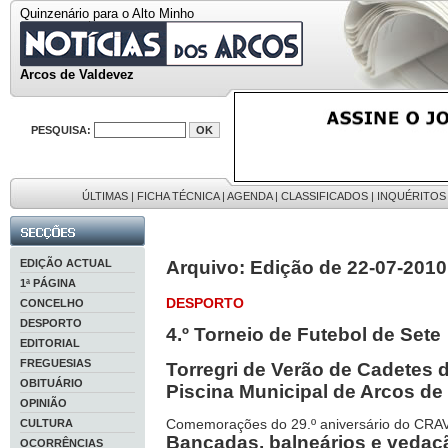
Quinzenário para o Alto Minho
Arcos de Valdevez
PESQUISA:
ÚLTIMAS
|
FICHA TÉCNICA
|
AGENDA
|
CLASSIFICADOS
|
INQUÉRITOS
EDIÇÃO ACTUAL
Arquivo: Edição de 22-07-2010
1ª PÁGINA
DESPORTO
CONCELHO
DESPORTO
4.º Torneio de Futebol de Sete
EDITORIAL
FREGUESIAS
Torregri de Verão de Cadetes 
OBITUÁRIO
Piscina Municipal de Arcos de
OPINIÃO
Comemorações do 29.º aniversário do CRA
CULTURA
Bancadas, balneários e veda
OCORRÊNCIAS