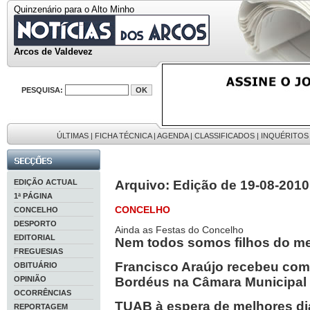
Quinzenário para o Alto Minho
Arcos de Valdevez
PESQUISA:
ÚLTIMAS
|
FICHA TÉCNICA
|
AGENDA
|
CLASSIFICADOS
|
INQUÉRITOS
EDIÇÃO ACTUAL
Arquivo: Edição de 19-08-2010
1ª PÁGINA
CONCELHO
CONCELHO
DESPORTO
Ainda as Festas do Concelho
EDITORIAL
Nem todos somos filhos do 
FREGUESIAS
Francisco Araújo recebeu com
OBITUÁRIO
OPINIÃO
Bordéus na Câmara Municipal
OCORRÊNCIAS
TUAB à espera de melhores di
REPORTAGEM