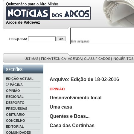
Quinzenário para o Alto Minho
Arcos de Valdevez
PESQUISA:
Em arquivo
32646 notícias
38119 fotos
595 edições
9886 mensagens
ÚLTIMAS
|
FICHA TÉCNICA
|
AGENDA
|
CLASSIFICADOS
|
INQUÉRITOS
201 registos
EDIÇÃO ACTUAL
Arquivo: Edição de 18-02-2016
1ª PÁGINA
OPINIÃO
OPINIÃO
REGIONAL
Desenvolvimento local
DESPORTO
Uma casa
FREGUESIAS
OBITUÁRIO
Quentes e Boas...
CONCELHO
Casa das Cortinhas
EDITORIAL
COMUNIDADES