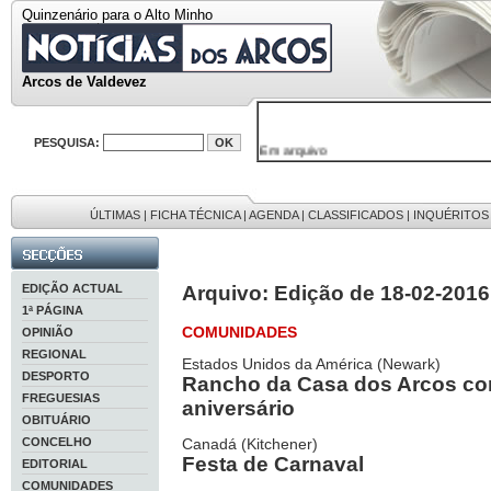
Quinzenário para o Alto Minho
Arcos de Valdevez
PESQUISA:
Em arquivo
32646 notícias
38119 fotos
595 edições
9886 mensagens
ÚLTIMAS
|
FICHA TÉCNICA
|
AGENDA
|
CLASSIFICADOS
|
INQUÉRITOS
201 registos
EDIÇÃO ACTUAL
Arquivo: Edição de 18-02-2016
1ª PÁGINA
COMUNIDADES
OPINIÃO
REGIONAL
Estados Unidos da América (Newark)
DESPORTO
Rancho da Casa dos Arcos co
FREGUESIAS
aniversário
OBITUÁRIO
CONCELHO
Canadá (Kitchener)
Festa de Carnaval
EDITORIAL
COMUNIDADES