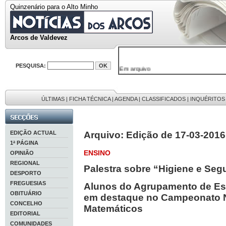
Quinzenário para o Alto Minho
Arcos de Valdevez
PESQUISA:
Em arquivo
32646 notícias
38119 fotos
595 edições
9886 mensagens
ÚLTIMAS
|
FICHA TÉCNICA
|
AGENDA
|
CLASSIFICADOS
|
INQUÉRITOS
201 registos
EDIÇÃO ACTUAL
Arquivo: Edição de 17-03-2016
1ª PÁGINA
ENSINO
OPINIÃO
REGIONAL
Palestra sobre “Higiene e Seg
DESPORTO
FREGUESIAS
Alunos do Agrupamento de Es
OBITUÁRIO
em destaque no Campeonato N
CONCELHO
Matemáticos
EDITORIAL
COMUNIDADES