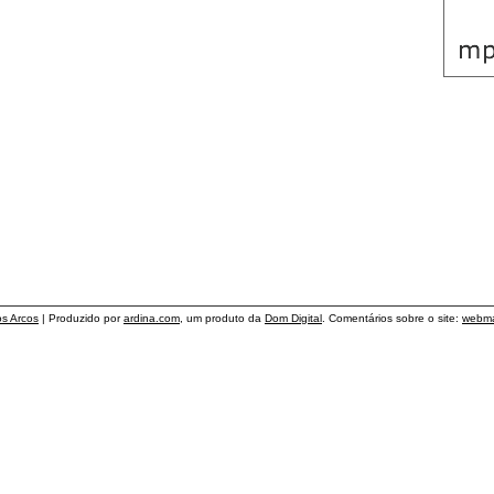
os Arcos
| Produzido por
ardina.com
, um produto da
Dom Digital
. Comentários sobre o site:
webma