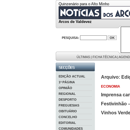
Quinzenário para o Alto Minho
Arcos de Valdevez
PESQUISA:
ÚLTIMAS
|
FICHA TÉCNICA
|
AGEND
EDIÇÃO ACTUAL
Arquivo: Edi
1ª PÁGINA
ECONOMIA
OPINIÃO
REGIONAL
Imprensa can
DESPORTO
Festivinhão –
FREGUESIAS
OBITUÁRIO
Vinhos Verd
CONCELHO
EDITORIAL
COMUNIDADES