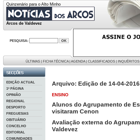
Quinzenário para o Alto Minho
Arcos de Valdevez
PESQUISA:
ÚLTIMAS
|
FICHA TÉCNICA
|
AGENDA
|
CLASSIFICADOS
|
INQUÉRITOS
EDIÇÃO ACTUAL
Arquivo: Edição de 14-04-2016
1ª PÁGINA
ENSINO
OPINIÃO
REGIONAL
Alunos do Agrupamento de Es
DESPORTO
visitaram Cenon
FREGUESIAS
OBITUÁRIO
Avaliação externa do Agrupam
CONCELHO
Valdevez
EDITORIAL
COMUNIDADES