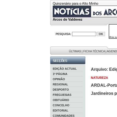
Quinzenário para o Alto Minho
Arcos de Valdevez
PESQUISA:
Em a
32646
38119
595 
9886
ÚLTIMAS
|
FICHA TÉCNICA
|
AGEND
201 r
EDIÇÃO ACTUAL
Arquivo: Edi
1ª PÁGINA
NATUREZA
OPINIÃO
REGIONAL
ARDAL-Porta
DESPORTO
Jardineiros 
FREGUESIAS
OBITUÁRIO
CONCELHO
EDITORIAL
COMUNIDADES