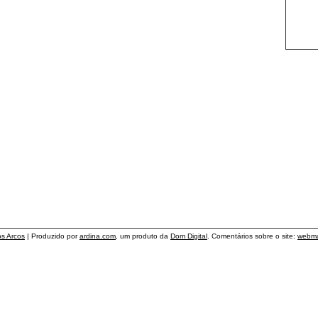
os Arcos
| Produzido por
ardina.com
, um produto da
Dom Digital
. Comentários sobre o site:
webma