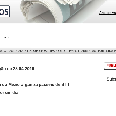
Área de As
rquivo
 notícias
 fotos
edições
 mensagens
A
|
CLASSIFICADOS
|
INQUÉRITOS
|
DESPORTO
|
TEMPO
|
FARMÁCIAS
|
PUBLICIDAD
egistos
PUBL
ção de 28-04-2016
 do Mezio organiza passeio de BTT
por um dia