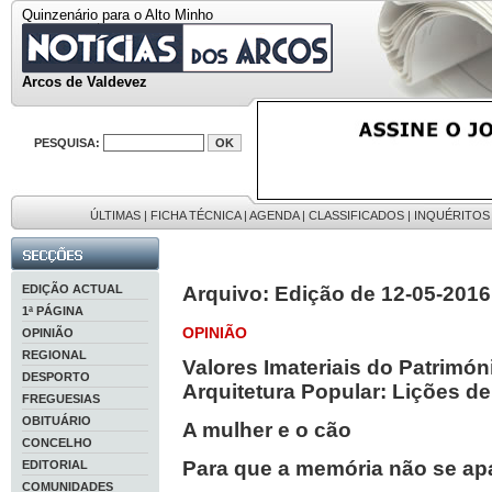
Quinzenário para o Alto Minho
Arcos de Valdevez
PESQUISA:
ÚLTIMAS
|
FICHA TÉCNICA
|
AGENDA
|
CLASSIFICADOS
|
INQUÉRITOS
EDIÇÃO ACTUAL
Arquivo: Edição de 12-05-2016
1ª PÁGINA
OPINIÃO
OPINIÃO
REGIONAL
Valores Imateriais do Patrimón
DESPORTO
Arquitetura Popular: Lições de
FREGUESIAS
OBITUÁRIO
A mulher e o cão
CONCELHO
Para que a memória não se a
EDITORIAL
COMUNIDADES